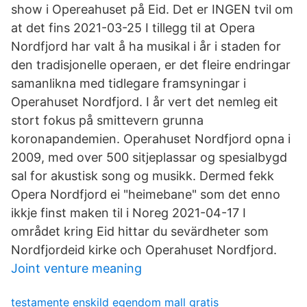
show i Opereahuset på Eid. Det er INGEN tvil om
at det fins 2021-03-25 I tillegg til at Opera
Nordfjord har valt å ha musikal i år i staden for
den tradisjonelle operaen, er det fleire endringar
samanlikna med tidlegare framsyningar i
Operahuset Nordfjord. I år vert det nemleg eit
stort fokus på smittevern grunna
koronapandemien. Operahuset Nordfjord opna i
2009, med over 500 sitjeplassar og spesialbygd
sal for akustisk song og musikk. Dermed fekk
Opera Nordfjord ei "heimebane" som det enno
ikkje finst maken til i Noreg 2021-04-17 I
området kring Eid hittar du sevärdheter som
Nordfjordeid kirke och Operahuset Nordfjord.
Joint venture meaning
testamente enskild egendom mall gratis