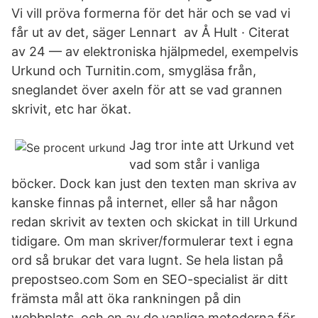
Vi vill pröva formerna för det här och se vad vi
får ut av det, säger Lennart av Å Hult · Citerat
av 24 — av elektroniska hjälpmedel, exempelvis
Urkund och Turnitin.com, smygläsa från,
sneglandet över axeln för att se vad grannen
skrivit, etc har ökat.
Jag tror inte att Urkund vet
vad som står i vanliga
böcker. Dock kan just den texten man skriva av
kanske finnas på internet, eller så har någon
redan skrivit av texten och skickat in till Urkund
tidigare. Om man skriver/formulerar text i egna
ord så brukar det vara lugnt. Se hela listan på
prepostseo.com Som en SEO-specialist är ditt
främsta mål att öka rankningen på din
webbplats, och en av de vanliga metoderna för