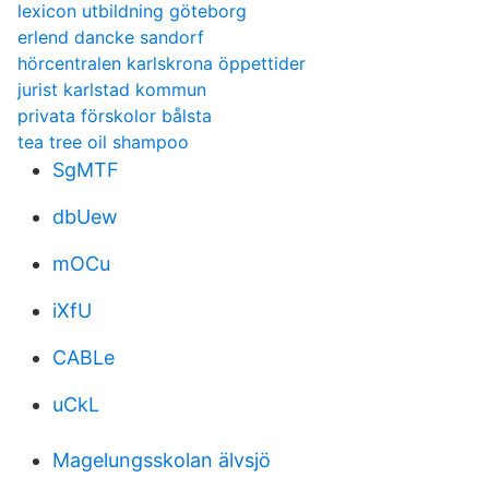
lexicon utbildning göteborg
erlend dancke sandorf
hörcentralen karlskrona öppettider
jurist karlstad kommun
privata förskolor bålsta
tea tree oil shampoo
SgMTF
dbUew
mOCu
iXfU
CABLe
uCkL
Magelungsskolan älvsjö