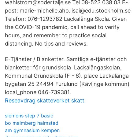
wahlstrom@sodertalje.se Tel 08-523 038 03 E-
post: marie-michelle.aho.lisai@edu.stockholm.se
Telefon: 076–1293782 Lackalänga Skola. Given
the COVID-19 pandemic, call ahead to verify
hours, and remember to practice social
distancing. No tips and reviews.
E-Tjänster / Blanketter. Samtliga e-tjänster och
blanketter för grundskola Lackalängaskolan,
Kommunal Grundskola (F - 6). place Lackalänga
bygatan 25 24494 Furulund (Kävlinge kommun)
local_phone 046-739381.
Reseavdrag skatteverket skatt
siemens step 7 basic
bo malmberg halmstad
am gymnasium kempen