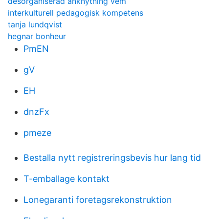
desorganiserad anknytning vem
interkulturell pedagogisk kompetens
tanja lundqvist
hegnar bonheur
PmEN
gV
EH
dnzFx
pmeze
Bestalla nytt registreringsbevis hur lang tid
T-emballage kontakt
Lonegaranti foretagsrekonstruktion