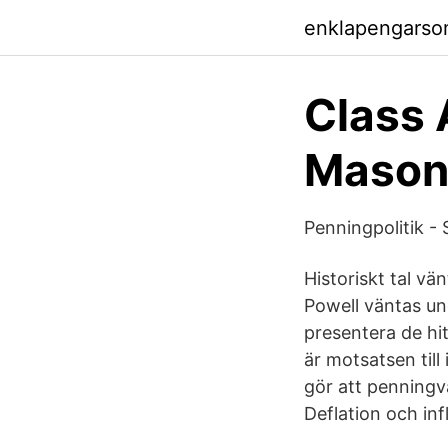
enklapengarso
Class 
Maso
Penningpolitik -
Historiskt tal vä
Powell väntas und
presentera de hit
är motsatsen till
gör att penningvär
Deflation och in