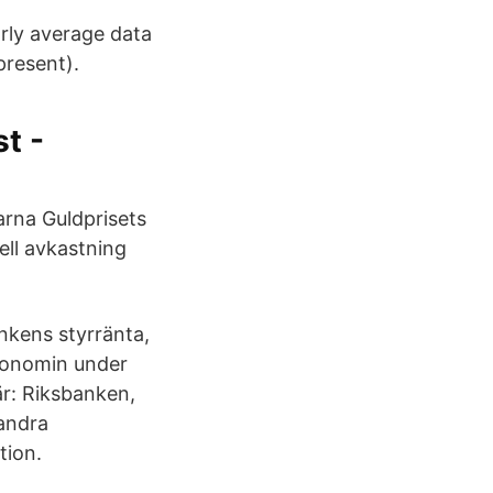
arly average data
present).
t -
garna Guldprisets
ell avkastning
bankens styrränta,
konomin under
r: Riksbanken,
andra
tion.