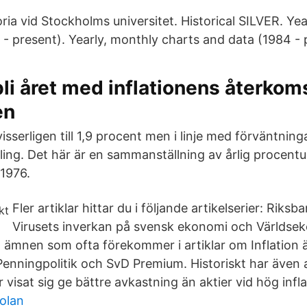
ria vid Stockholms universitet. Historical SILVER. Ye
 - present). Yearly, monthly charts and data (1984 - 
li året med inflationens återkoms
en
visserligen till 1,9 procent men i linje med förväntnin
ling. Det här är en sammanställning av årlig procentu
 1976.
Fler artiklar hittar du i följande artikelserier: Riks
Virusets inverkan på svensk ekonomi och Världse
ämnen som ofta förekommer i artiklar om Inflation ä
nningpolitik och SvD Premium. Historiskt har även 
 visat sig ge bättre avkastning än aktier vid hög infla
olan