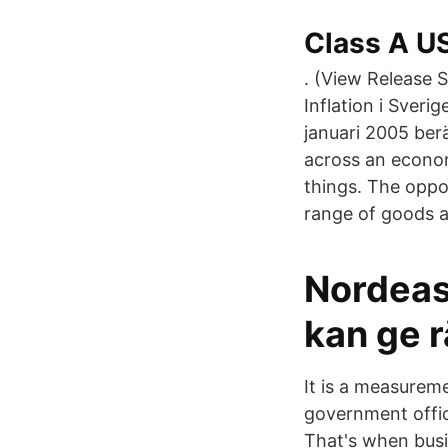
Class A U
. (View Release S
Inflation i Sveri
januari 2005 berä
across an econo
things. The oppos
range of goods a
Nordeas
kan ge 
It is a measurem
government offic
That's when busi