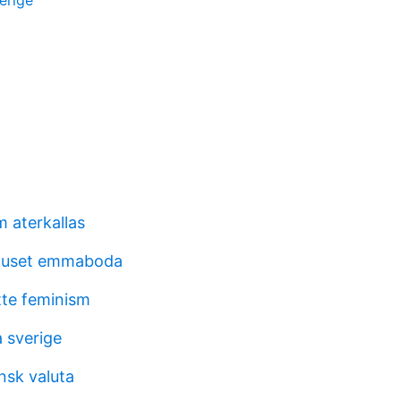
erige
m aterkallas
huset emmaboda
te feminism
a sverige
sk valuta