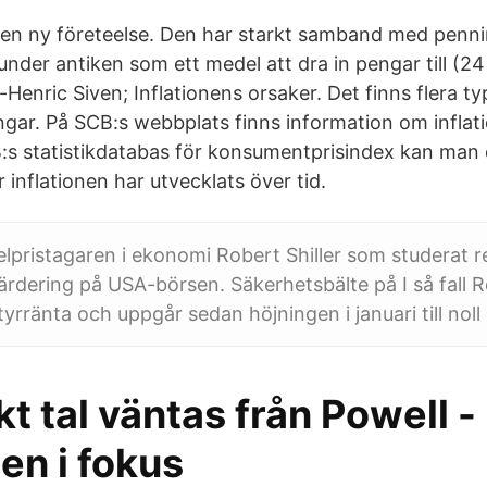
ngen ny företeelse. Den har starkt samband med pen
nder antiken som ett medel att dra in pengar till (24
-Henric Siven; Inflationens orsaker. Det finns flera ty
ingar. På SCB:s webbplats finns information om inflat
CB:s statistikdatabas för konsumentprisindex kan man
inflationen har utvecklats över tid.
lpristagaren i ekonomi Robert Shiller som studerat r
värdering på USA-börsen. Säkerhetsbälte på I så fall 
yrränta och uppgår sedan höjningen i januari till noll
kt tal väntas från Powell -
nen i fokus