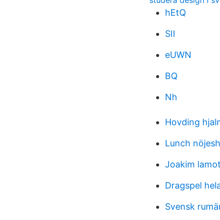
studera design i sv
hEtQ
SII
eUWN
BQ
Nh
Hovding hjal
Lunch nöjes
Joakim lamot
Dragspel hel
Svensk rumän