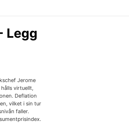
- Legg
ankschef Jerome
lls virtuellt,
ionen. Deflation
, vilket i sin tur
nivån faller.
nsumentprisindex.