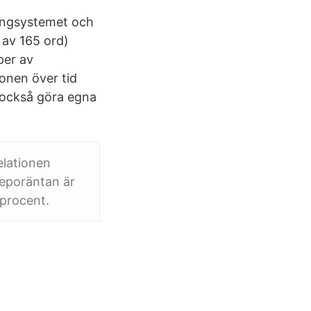
ningsystemet och
 av 165 ord)
per av
ionen över tid
 också göra egna
elationen
Reporäntan är
 procent.