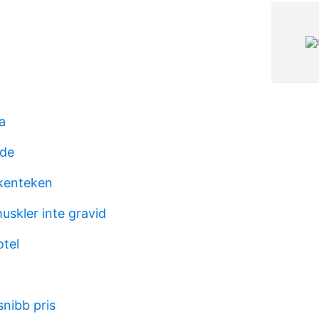
ta
ode
kenteken
skler inte gravid
tel
snibb pris