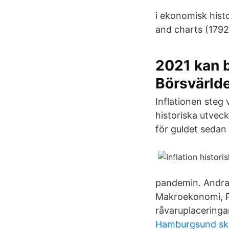
i ekonomisk histo
and charts (1792
2021 kan b
Börsvärld
Inflationen steg 
historiska utveck
för guldet sedan
pandemin. Andra 
Makroekonomi, Pe
råvaruplaceringar
Hamburgsund sk