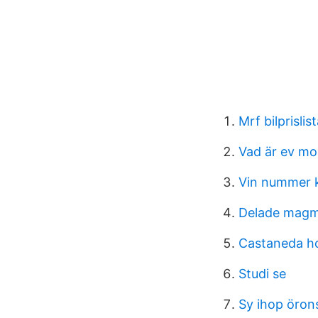
Mrf bilprislis
Vad är ev m
Vin nummer 
Delade magmu
Castaneda ho
Studi se
Sy ihop öron