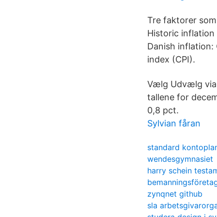
Tre faktorer som
Historic inflatio
Danish inflation
index (CPI).
Vælg Udvælg via s
tallene for decem
0,8 pct.
Sylvian fåran
standard kontopla
wendesgymnasiet
harry schein testa
bemanningsföretag
zynqnet github
sla arbetsgivarorg