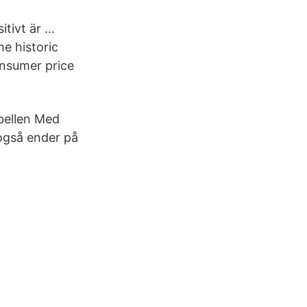
itivt är …
he historic
onsumer price
abellen Med
 også ender på