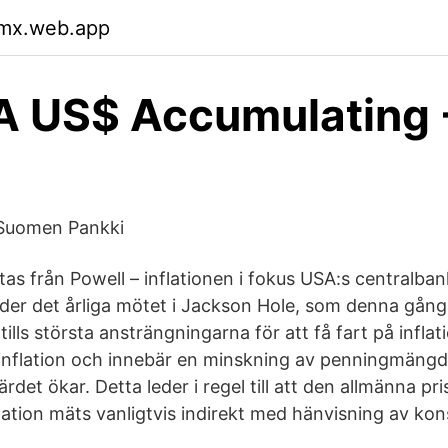
mx.web.app
A US$ Accumulating 
n
 Suomen Pankki
ntas från Powell – inflationen i fokus USA:s centralb
er det årliga mötet i Jackson Hole, som denna gång hå
tills största ansträngningarna för att få fart på inflat
 inflation och innebär en minskning av penningmängden
det ökar. Detta leder i regel till att den allmänna pris
flation mäts vanligtvis indirekt med hänvisning av ko