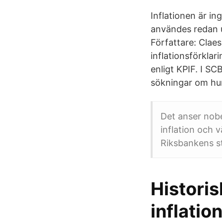
Inflationen är i
användes redan u
Författare: Claes
inflationsförklar
enligt KPIF. I S
sökningar om hur 
Det anser nobe
inflation och 
Riksbankens st
Historis
inflatio