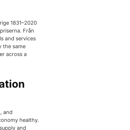
verige 1831–2020
priserna. Från
ds and services
y the same
er across a
ation
s, and
economy healthy.
 supply and