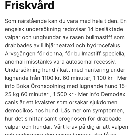
Friskvård
Som närstående kan du vara med hela tiden. En
engelsk undersökning redovisar 14 besläktade
valpar och unghundar av rasen bullmastiff som
drabbades av lillhjärneataxi och hydrocefalus.
Arvsgången för denna, för bullmastiff speciella,
anomali misstänks vara autosomal recessiv.
Undersökning hund / katt med hantering under
lugnande från 1100 kr. 60 minuter, 1 100 kr · Mer
info Boka Öronspolning med lugnande hund 15-
25 kg 60 minuter , 1 500 kr · Mer info Demodex
canis är ett kvalster som orsakar sjukdomen
demodikos hos hund. Läs mer om symptomen,
hur det smittar samt prognosen för drabbade
valpar och hundar. Vårt krav på dig är att valpen
och sedermera den vuxna hunden ska få en