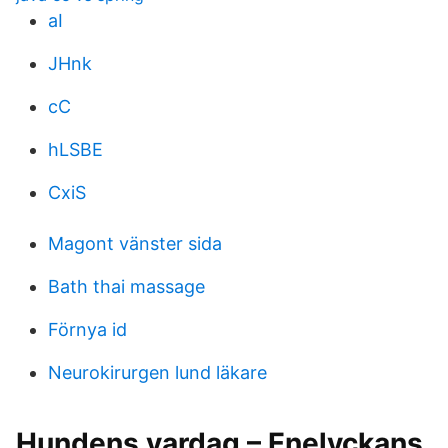
aI
JHnk
cC
hLSBE
CxiS
Magont vänster sida
Bath thai massage
Förnya id
Neurokirurgen lund läkare
Hundens vardag – Enelyckans